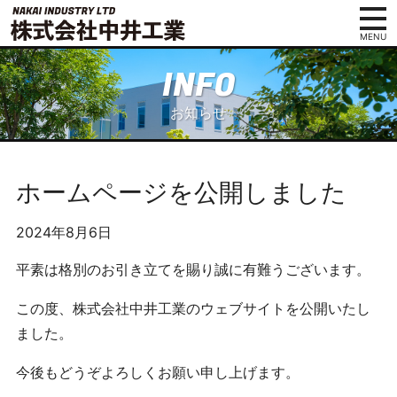
コンテンツへ
ナビゲーションへ
ホームへ
株
ホーム
式
中井工業の特徴
会
お知らせ
社
事業内容
中
井
施工事例
ホームページを公開しました
工
会社概要
業
2024年8月6日
滋
採用情報
賀
平素は格別のお引き立てを賜り誠に有難うございます。
県
アクセス
蒲
この度、株式会社中井工業のウェブサイトを公開いたし
お問い合わせ
生
ました。
郡
日
今後もどうぞよろしくお願い申し上げます。
野